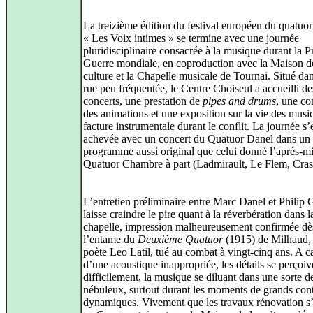
La treizième édition du festival européen du quatuor
« Les Voix intimes » se termine avec une journée
pluridisciplinaire consacrée à la musique durant la 
Guerre mondiale, en coproduction avec la Maison d
culture et la Chapelle musicale de Tournai. Situé da
rue peu fréquentée, le Centre Choiseul a accueilli de
concerts, une prestation de
pipes and drums
, une co
des animations et une exposition sur la vie des music
facture instrumentale durant le conflit. La journée s’
achevée avec un concert du Quatuor Danel dans un
programme aussi original que celui donné l’après-mi
Quatuor Chambre à part (Ladmirault, Le Flem, Cras
L’entretien préliminaire entre Marc Danel et Philip
laisse craindre le pire quant à la réverbération dans l
chapelle, impression malheureusement confirmée dè
l’entame du
Deuxième Quatuor
(1915) de Milhaud, 
poète Leo Latil, tué au combat à vingt-cinq ans. A c
d’une acoustique inappropriée, les détails se perçoiv
difficilement, la musique se diluant dans une sorte d
nébuleux, surtout durant les moments de grands cont
dynamiques. Vivement que les travaux rénovation s