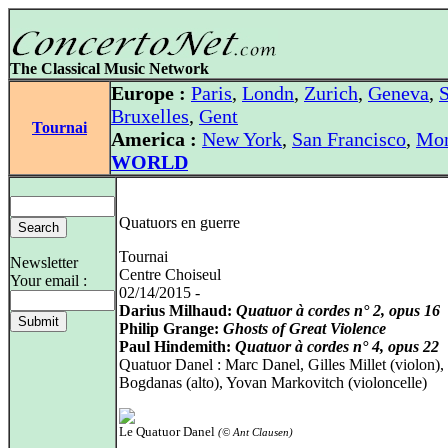
The Classical Music Network
Europe :
Paris
,
Londn
,
Zurich
,
Geneva
,
S
Bruxelles
,
Gent
Tournai
America :
New York
,
San Francisco
,
Mon
WORLD
Quatuors en guerre
Tournai
Newsletter
Centre Choiseul
Your email :
02/14/2015 -
Darius Milhaud:
Quatuor à cordes n° 2, opus 16
Philip Grange:
Ghosts of Great Violence
Paul Hindemith:
Quatuor à cordes n° 4, opus 22
Quatuor Danel : Marc Danel, Gilles Millet (violon),
Bogdanas (alto), Yovan Markovitch (violoncelle)
Le Quatuor Danel
(© Ant Clausen)