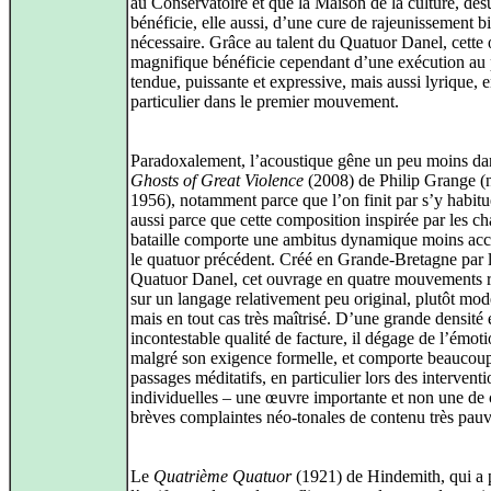
au Conservatoire et que la Maison de la culture, dés
bénéficie, elle aussi, d’une cure de rajeunissement b
nécessaire. Grâce au talent du Quatuor Danel, cette
magnifique bénéficie cependant d’une exécution au 
tendue, puissante et expressive, mais aussi lyrique, 
particulier dans le premier mouvement.
Paradoxalement, l’acoustique gêne un peu moins da
Ghosts of Great Violence
(2008) de Philip Grange (
1956), notamment parce que l’on finit par s’y habitu
aussi parce que cette composition inspirée par les c
bataille comporte une ambitus dynamique moins ac
le quatuor précédent. Créé en Grande-Bretagne par 
Quatuor Danel, cet ouvrage en quatre mouvements 
sur un langage relativement peu original, plutôt mo
mais en tout cas très maîtrisé. D’une grande densité 
incontestable qualité de facture, il dégage de l’émoti
malgré son exigence formelle, et comporte beaucou
passages méditatifs, en particulier lors des intervent
individuelles – une œuvre importante et non une de 
brèves complaintes néo-tonales de contenu très pauv
Le
Quatrième Quatuor
(1921) de Hindemith, qui a 