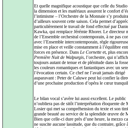
Et quelle magnifique acoustique que celle du Studio
la dimension et les matériaux assurent le confort d’é
l’intimisme – l’Orchestre de la Monnaie s’y produir
d’ailleurs souvent cette saison. Cela permet d’appréc
particulièrement le travail de fond effectué par Danie
Kawka, qui remplace Jérémie Rhorer. Le directeur 
de l’Ensemble orchestral contemporain, à ne pas co
avec l’Ensemble intercontemporain, règle rigoureus
mise en place et veille constamment à l’équilibre ent
forces en présence. Dans
Le Cornette
et, plus encor
Première Nuit de Walpurgis
, l’orchestre, qui n’affic
toujours autant de tenue et de plénitude dans la fosse
les couleurs romantiques et fantastiques avec un sen
l’évocation certain. Ce chef ne l’avait jamais dirigé
auparavant : Peter de Caluwe peut lui confier la dire
d’une prochaine production d’opéra le cœur tranquil
Le bilan vocal s’avère lui aussi excellent. Le public
n’oubliera pas de sitôt l’interprétation éloquente de
Losier qui met sa compréhension du texte et son tim
grande beauté au service de la splendide œuvre de M
Bien que celle-ci dure près d’une heure, la mezzo c
ne suscite aucune lassitude, que du contraire, grâce 