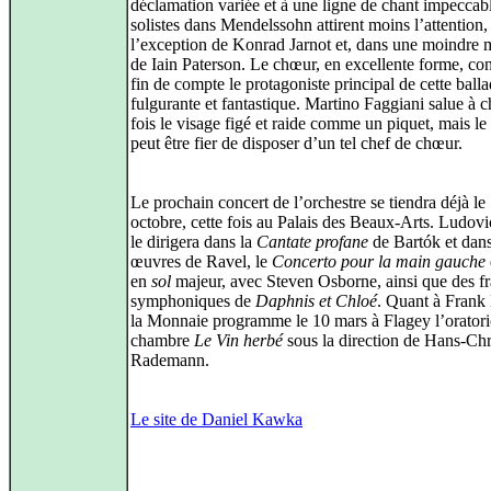
déclamation variée et à une ligne de chant impeccab
solistes dans Mendelssohn attirent moins l’attention,
l’exception de Konrad Jarnot et, dans une moindre 
de Iain Paterson. Le chœur, en excellente forme, con
fin de compte le protagoniste principal de cette ball
fulgurante et fantastique. Martino Faggiani salue à 
fois le visage figé et raide comme un piquet, mais l
peut être fier de disposer d’un tel chef de chœur.
Le prochain concert de l’orchestre se tiendra déjà le
octobre, cette fois au Palais des Beaux-Arts. Ludov
le dirigera dans la
Cantate profane
de Bartók et dans
œuvres de Ravel, le
Concerto pour la main gauche
en
sol
majeur, avec Steven Osborne, ainsi que des f
symphoniques de
Daphnis et Chloé
. Quant à Frank 
la Monnaie programme le 10 mars à Flagey l’oratori
chambre
Le Vin herbé
sous la direction de Hans-Chr
Rademann.
Le site de Daniel Kawka