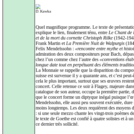
D. Kawka
Quel magnifique programme. Le texte de présentati
explique le lien, finalement ténu, entre
Le Chant de 
et de la mort du cornette Christoph Rilke
(1942-194
Frank Martin et
La Première Nuit de Walpurgis
(184
Felix Mendelssohn :
«rencontre entre mythe et histo
admiration des deux compositeurs pour Bach, dépa
chez l’un comme chez l’autre des
«conventions étab
longue date tout en perpétuant des éléments traditi
La Monnaie se rappelle que la disparition du compos
suisse est survenue il y a quarante ans, et c’est peut-
cela le plus important, surtout que ses œuvres restent
concert. Celle retenue ce soir à Flagey, majeure dans
catalogue de son auteur, occupe la première partie, d
que le concert forme un diptyque inégal puisque l’
Mendelssohn, elle aussi peu souvent exécutée, dure 
moins longtemps. Les deux requièrent des moyens di
: si une seule mezzo chante les vingt-trois poèmes d
le texte de Goethe est confié à quatre solistes et à u
ce dernier très sollicité.