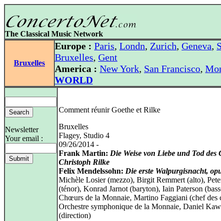
The Classical Music Network
Europe :
Paris
,
Londn
,
Zurich
,
Geneva
,
S
Bruxelles
,
Gent
Bruxelles
America :
New York
,
San Francisco
,
Mon
WORLD
Comment réunir Goethe et Rilke
Bruxelles
Newsletter
Flagey, Studio 4
Your email :
09/26/2014 -
Frank Martin:
Die Weise von Liebe und Tod des 
Christoph Rilke
Felix Mendelssohn:
Die erste Walpurgisnacht, op
Michèle Losier (mezzo), Birgit Remmert (alto), Pet
(ténor), Konrad Jarnot (baryton), Iain Paterson (bass
Chœurs de la Monnaie, Martino Faggiani (chef des 
Orchestre symphonique de la Monnaie, Daniel Ka
(direction)