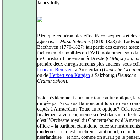
James Jolly
Bien que requérant des effectifs conséquents et des
aguerris, la
Missa Solemnis
(1819-1823) de Ludwig
Beethoven (1770-1827) fait partie des œuvres assez
facilement disponibles en DVD, notamment sous la 
de Christian Thielemann à Dresde (
C Major
) ou, po
prendre deux enregistrements plus anciens, sous cell
Leonard Bernstein
à Amsterdam (
Deutsche Gramm
ou de
Herbert von Karajan
à Salzbourg (
Deutsche
Grammophon
).
Voici, évidemment dans une toute autre optique, la 
dirigée par Nikolaus Harnoncourt lors de deux conc
captés à Amsterdam. Toute autre optique? Cela reste
finalement à voir car, même si c’est dans un effectif 
c’est l’Orchestre royal du Concertgebouw d’Amste
officie – la partition étant donc jouée sur instruments
modernes – et c’est un chœur traditionnel, celui de 
néerlandaise – et non, comme on aurait pu le penser,