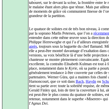
tabouret, sur le devant la scène, la frontière entre le 
le malaise étant alors plus que ténue. Mais par ailleu
de moments de grâce où communient finesse de l’orc
grandeur de la partition.
Le quatuor de solistes est de très bon niveau, à co
par la soprano Marlis Petersen, que l’on a
récemmen
entendre dans cette même œuvre sous la direction d
Philippe Herreweghe et qui l’a d’ailleurs enregistré
après
, toujours sous la baguette du chef flamand. M
elle a peut-être montré davantage d’exaltation dans 
versions, sa voix bénéficie là d’une belle projection e
chanteuse se montre pleinement convaincante. Egal
excellente, la contralto Elisabeth Kulman est tout à fa
place, notamment dans le
Kyrie
, où sa partie a pourt
généralement tendance à être couverte par celles de 
partenaires. Werner Güra, qui a maintes fois chanté 
Harnoncourt, que ce soit dans
Bach
,
Haydn
ou
Sch
tient sa partie avec toute la sobriété requise, de mê
Gerald Finley qui, loin de tirer la couverture à lui, al
est peut-être le plus connu du quatuor de solistes, est
retenue, notamment dans le superbe «Miserere» qui
l’
Agnus Dei
.