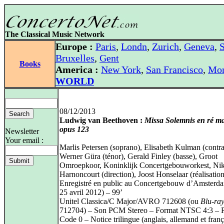
The Classical Music Network
Europe :
Paris
,
Londn
,
Zurich
,
Geneva
,
S
Bruxelles
,
Gent
Books
America :
New York
,
San Francisco
,
Mon
WORLD
08/12/2013
Ludwig van Beethoven :
Missa Solemnis en ré ma
opus 123
Newsletter
Your email :
Marlis Petersen (soprano), Elisabeth Kulman (contra
Werner Güra (ténor), Gerald Finley (basse), Groot
Omroepkoor, Koninklijk Concertgebouworkest, Nik
Harnoncourt (direction), Joost Honselaar (réalisation
Enregistré en public au Concertgebouw d’Amsterda
25 avril 2012) – 99’
Unitel Classica/C Major/AVRO 712608 (ou
Blu-ra
712704) – Son PCM Stereo – Format NTSC 4:3 – 
Code 0 – Notice trilingue (anglais, allemand et franç