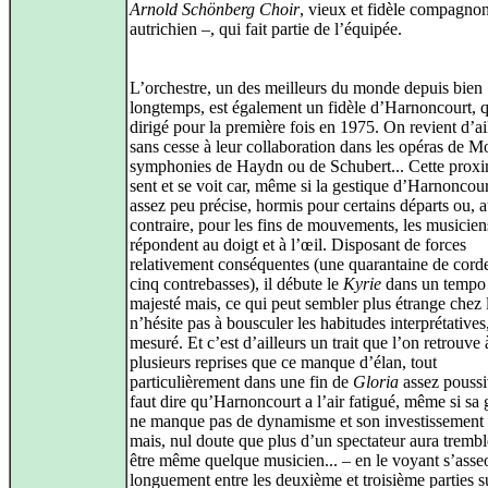
Arnold Schönberg Choir
, vieux et fidèle compagno
autrichien –, qui fait partie de l’équipée.
L’orchestre, un des meilleurs du monde depuis bien
longtemps, est également un fidèle d’Harnoncourt, q
dirigé pour la première fois en 1975. On revient d’ai
sans cesse à leur collaboration dans les opéras de Mo
symphonies de Haydn ou de Schubert... Cette proxi
sent et se voit car, même si la gestique d’Harnoncour
assez peu précise, hormis pour certains départs ou, 
contraire, pour les fins de mouvements, les musicien
répondent au doigt et à l’œil. Disposant de forces
relativement conséquentes (une quarantaine de corde
cinq contrebasses), il débute le
Kyrie
dans un tempo 
majesté mais, ce qui peut sembler plus étrange chez 
n’hésite pas à bousculer les habitudes interprétatives,
mesuré. Et c’est d’ailleurs un trait que l’on retrouve 
plusieurs reprises que ce manque d’élan, tout
particulièrement dans une fin de
Gloria
assez poussiv
faut dire qu’Harnoncourt a l’air fatigué, même si sa 
ne manque pas de dynamisme et son investissement e
mais, nul doute que plus d’un spectateur aura trembl
être même quelque musicien... – en le voyant s’asseo
longuement entre les deuxième et troisième parties s