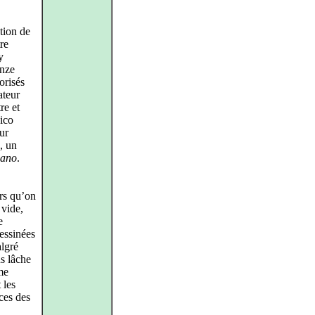
ction de
re
y
inze
orisés
ateur
re et
Nico
ur
, un
iano
.
rs qu’on
 vide,
e
dessinées
algré
s lâche
me
 les
ces des