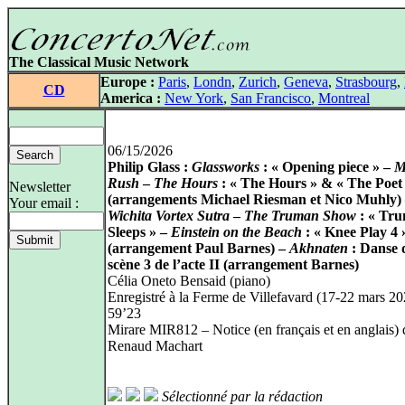
The Classical Music Network
Europe :
Paris
,
Londn
,
Zurich
,
Geneva
,
Strasbourg
,
CD
America :
New York
,
San Francisco
,
Montreal
06/15/2026
Philip Glass :
Glassworks
: « Opening piece » –
M
Rush
–
The Hours
: « The Hours » & « The Poet 
Newsletter
(arrangements Michael Riesman et Nico Muhly)
Your email :
Wichita Vortex Sutra
–
The Truman Show
: « Tr
Sleeps » –
Einstein on the Beach
: « Knee Play 4 
(arrangement Paul Barnes) –
Akhnaten
: Danse d
scène 3 de l’acte II (arrangement Barnes)
Célia Oneto Bensaid (piano)
Enregistré à la Ferme de Villefavard (17‑22 mars 20
59’23
Mirare MIR812 – Notice (en français et en anglais) 
Renaud Machart
Sélectionné par la rédaction