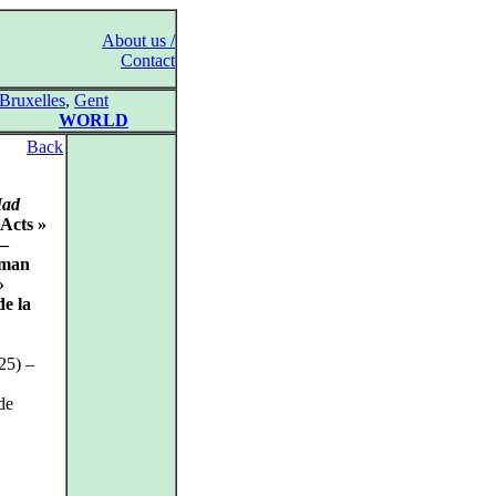
About us /
Contact
Bruxelles
,
Gent
WORLD
Back
ad
Acts »
 –
uman
»
e la
25) –
de