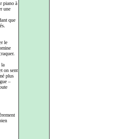
r piano à
er une
ndant que
és.
r le
domine
craquer.
 la
t on sent
imé plus
gue –
oute
ièrement
bien