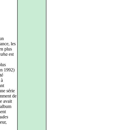
 un
ance, les
en plus
raha
est
plus
en 1992)
té
 à
ant
ne série
amment de
e avait
n album
ent
udes
eur,