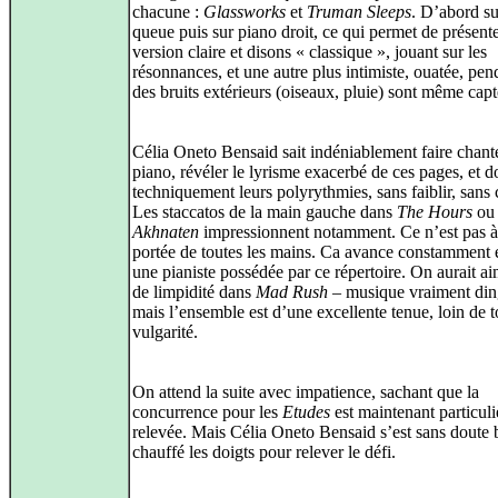
chacune :
Glassworks
et
Truman Sleeps
. D’abord su
queue puis sur piano droit, ce qui permet de présent
version claire et disons « classique », jouant sur les
résonnances, et une autre plus intimiste, ouatée, pe
des bruits extérieurs (oiseaux, pluie) sont même capt
Célia Oneto Bensaid sait indéniablement faire chante
piano, révéler le lyrisme exacerbé de ces pages, et 
techniquement leurs polyrythmies, sans faiblir, sans 
Les staccatos de la main gauche dans
The Hours
ou
Akhnaten
impressionnent notamment. Ce n’est pas à
portée de toutes les mains. Ca avance constamment e
une pianiste possédée par ce répertoire. On aurait a
de limpidité dans
Mad Rush
– musique vraiment din
mais l’ensemble est d’une excellente tenue, loin de t
vulgarité.
On attend la suite avec impatience, sachant que la
concurrence pour les
Etudes
est maintenant particul
relevée. Mais Célia Oneto Bensaid s’est sans doute 
chauffé les doigts pour relever le défi.