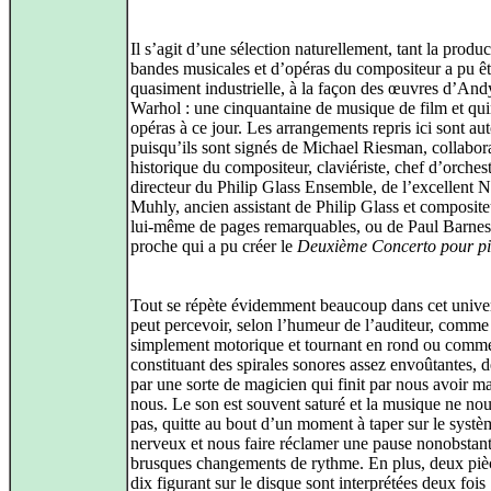
Il s’agit d’une sélection naturellement, tant la produ
bandes musicales et d’opéras du compositeur a pu êt
quasiment industrielle, à la façon des œuvres d’And
Warhol : une cinquantaine de musique de film et qu
opéras à ce jour. Les arrangements repris ici sont aut
puisqu’ils sont signés de Michael Riesman, collabor
historique du compositeur, claviériste, chef d’orchest
directeur du Philip Glass Ensemble, de l’excellent 
Muhly, ancien assistant de Philip Glass et composite
lui‑même de pages remarquables, ou de Paul Barnes
proche qui a pu créer le
Deuxième Concerto pour p
Tout se répète évidemment beaucoup dans cet unive
peut percevoir, selon l’humeur de l’auditeur, comme
simplement motorique et tournant en rond ou comm
constituant des spirales sonores assez envoûtantes, 
par une sorte de magicien qui finit par nous avoir m
nous. Le son est souvent saturé et la musique ne nou
pas, quitte au bout d’un moment à taper sur le systè
nerveux et nous faire réclamer une pause nonobstant
brusques changements de rythme. En plus, deux piè
dix figurant sur le disque sont interprétées deux fois