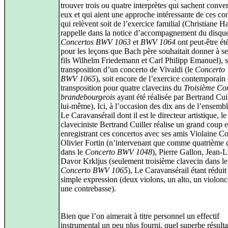
trouver trois ou quatre interprètes qui sachent conver
eux et qui aient une approche intéressante de ces co
qui relèvent soit de l’exercice familial (Christiane
rappelle dans la notice d’accompagnement du disque
Concertos BWV 1063
et
BWV 1064
ont peut-être été
pour les leçons que Bach père souhaitait donner à s
fils Wilhelm Friedemann et Carl Philipp Emanuel), so
transposition d’un concerto de Vivaldi (le
Concerto
BWV 1065
), soit encore de l’exercice contemporain 
transposition pour quatre clavecins du
Troisième Co
brandebourgeois
ayant été réalisée par Bertrand Cui
lui‑même). Ici, à l’occasion des dix ans de l’ensemb
Le Caravansérail dont il est le directeur artistique, le
claveciniste Bertrand Cuiller réalise un grand coup 
enregistrant ces concertos avec ses amis Violaine C
Olivier Fortin (n’intervenant que comme quatrième 
dans le
Concerto BWV 1048
), Pierre Gallon, Jean‑
Davor Krkljus (seulement troisième clavecin dans le
Concerto BWV 1065
), Le Caravansérail étant réduit
simple expression (deux violons, un alto, un violonce
une contrebasse).
Bien que l’on aimerait à titre personnel un effectif
instrumental un peu plus fourni, quel superbe résultat 