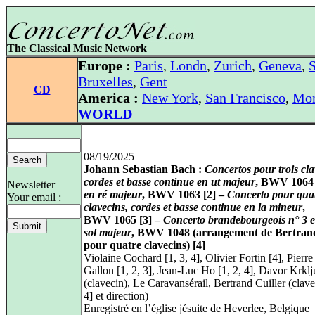
The Classical Music Network
Europe :
Paris
,
Londn
,
Zurich
,
Geneva
,
S
Bruxelles
,
Gent
CD
America :
New York
,
San Francisco
,
Mon
WORLD
08/19/2025
Johann Sebastian Bach :
Concertos pour trois cla
cordes et basse continue en ut majeur
, BWV 1064 [
Newsletter
en ré majeur
, BWV 1063 [2] –
Concerto pour qua
Your email :
clavecins, cordes et basse continue en la mineur
,
BWV 1065 [3] –
Concerto brandebourgeois n° 3 
sol majeur
, BWV 1048 (arrangement de Bertrand
pour quatre clavecins) [4]
Violaine Cochard [1, 3, 4], Olivier Fortin [4], Pierre
Gallon [1, 2, 3], Jean‑Luc Ho [1, 2, 4], Davor Krklj
(clavecin), Le Caravansérail, Bertrand Cuiller (clave
4] et direction)
Enregistré en l’église jésuite de Heverlee, Belgique