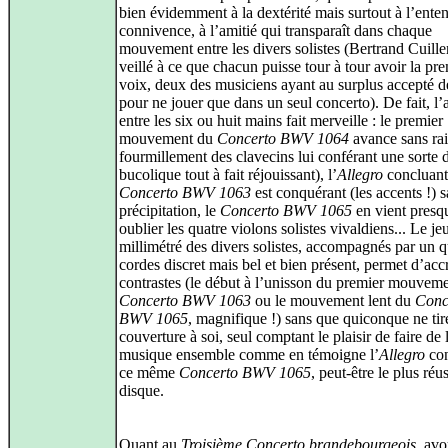
bien évidemment à la dextérité mais surtout à l’entent
connivence, à l’amitié qui transparaît dans chaque
mouvement entre les divers solistes (Bertrand Cuille
veillé à ce que chacun puisse tour à tour avoir la pr
voix, deux des musiciens ayant au surplus accepté d
pour ne jouer que dans un seul concerto). De fait, l’
entre les six ou huit mains fait merveille : le premier
mouvement du
Concerto BWV 1064
avance sans rai
fourmillement des clavecins lui conférant une sorte 
bucolique tout à fait réjouissant), l’
Allegro
concluant
Concerto BWV 1063
est conquérant (les accents !) 
précipitation, le
Concerto BWV 1065
en vient presqu
oublier les quatre violons solistes vivaldiens... Le je
millimétré des divers solistes, accompagnés par un q
cordes discret mais bel et bien présent, permet d’accr
contrastes (le début à l’unisson du premier mouvem
Concerto BWV 1063
ou le mouvement lent du
Conc
BWV 1065
, magnifique !) sans que quiconque ne tir
couverture à soi, seul comptant le plaisir de faire de 
musique ensemble comme en témoigne l’
Allegro
con
ce même
Concerto BWV 1065
, peut‑être le plus réu
disque.
Quant au
Troisième Concerto brandebourgeois
, av