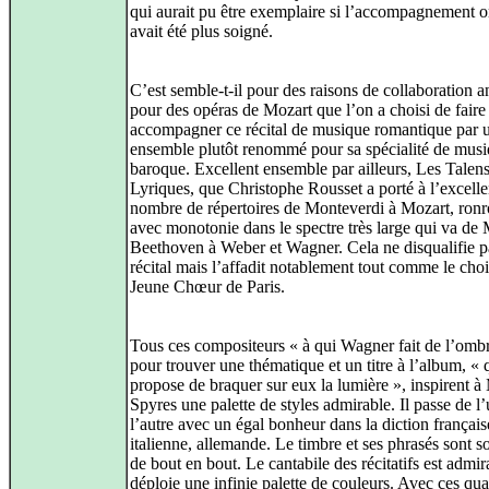
qui aurait pu être exemplaire si l’accompagnement o
avait été plus soigné.
C’est semble‑t‑il pour des raisons de collaboration a
pour des opéras de Mozart que l’on a choisi de faire
accompagner ce récital de musique romantique par 
ensemble plutôt renommé pour sa spécialité de mus
baroque. Excellent ensemble par ailleurs, Les Talen
Lyriques, que Christophe Rousset a porté à l’excell
nombre de répertoires de Monteverdi à Mozart, ron
avec monotonie dans le spectre très large qui va de 
Beethoven à Weber et Wagner. Cela ne disqualifie p
récital mais l’affadit notablement tout comme le cho
Jeune Chœur de Paris.
Tous ces compositeurs « à qui Wagner fait de l’ombr
pour trouver une thématique et un titre à l’album, « 
propose de braquer sur eux la lumière », inspirent à
Spyres une palette de styles admirable. Il passe de l’
l’autre avec un égal bonheur dans la diction français
italienne, allemande. Le timbre et ses phrasés sont
de bout en bout. Le cantabile des récitatifs est admira
déploie une infinie palette de couleurs. Avec ces qua