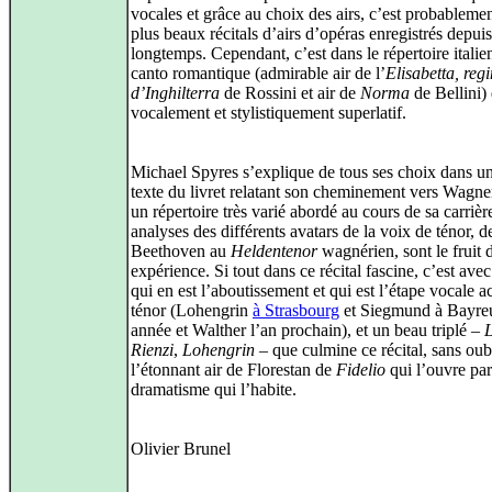
vocales et grâce au choix des airs, c’est probableme
plus beaux récitals d’airs d’opéras enregistrés depuis
longtemps. Cependant, c’est dans le répertoire italie
canto romantique (admirable air de l’
Elisabetta, reg
d’Inghilterra
de Rossini et air de
Norma
de Bellini) 
vocalement et stylistiquement superlatif.
Michael Spyres s’explique de tous ses choix dans u
texte du livret relatant son cheminement vers Wagne
un répertoire très varié abordé au cours de sa carrièr
analyses des différents avatars de la voix de ténor, d
Beethoven au
Heldentenor
wagnérien, sont le fruit 
expérience. Si tout dans ce récital fascine, c’est av
qui en est l’aboutissement et qui est l’étape vocale a
ténor (Lohengrin
à Strasbourg
et Siegmund à Bayreu
année et Walther l’an prochain), et un beau triplé –
L
Rienzi
,
Lohengrin
– que culmine ce récital, sans oub
l’étonnant air de Florestan de
Fidelio
qui l’ouvre par
dramatisme qui l’habite.
Olivier Brunel