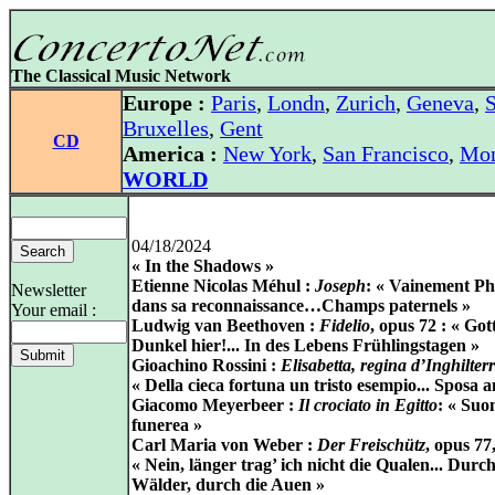
The Classical Music Network
Europe :
Paris
,
Londn
,
Zurich
,
Geneva
,
S
Bruxelles
,
Gent
CD
America :
New York
,
San Francisco
,
Mon
WORLD
04/18/2024
« In the Shadows »
Etienne Nicolas Méhul :
Joseph
: « Vainement P
Newsletter
dans sa reconnaissance…Champs paternels »
Your email :
Ludwig van Beethoven :
Fidelio
, opus 72 : « Got
Dunkel hier!... In des Lebens Frühlingstagen »
Gioachino Rossini :
Elisabetta, regina d’Inghilter
« Della cieca fortuna un tristo esempio... Sposa 
Giacomo Meyerbeer :
Il crociato in Egitto
: « Suo
funerea »
Carl Maria von Weber :
Der Freischütz
, opus 77,
« Nein, länger trag’ ich nicht die Qualen... Durch
Wälder, durch die Auen »