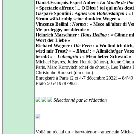
Daniel-François-Esprit Auber :
La Muette de Port
« Spectacle affreux !... O Dieu ! toi qui m’as dest
Gaspare Spontini :
Agnes von Hohenstaufen
: « 
Strom wälzt ruhig seine dunklen Wogen »
Vincenzo Bellini :
Norma
: « Meco all’altar di Ve
Me protegge, me difende »
Heinrich Marschner :
Hans Heiling
: « Gönne mi
Wort der Liebe »
Richard Wagner :
Die Feen
: « Wo find ich dich
wird mir Trost? » –
Rienzi
: « Allmächt’ger Vater
herab! » –
Lohengrin
: « Mein lieber Schwan! »
Michael Spyres, Julien Henric (ténors), Jeune Chœu
Paris, Marc Korovitch (chef de chœur), Les Talens 
Christophe Rousset (direction)
Enregistré à Paris (2 et 4‑7 décembre 2022) – 84’49
Erato 5054197879821
Sélectionné par la rédaction
Voilà un récital du « barytoténor » américain Micha