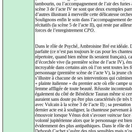
tambourin, ou l’accompagnement de l’air des furies 
scène 3 de l’acte IV ne sont que deux exemples par
d’autres illustrant à merveille cette délicatesse orches
Soulignons enfin le soin dans l’accompagnement de
récitatifs (la scène 5 de l’acte II), qui reste par aille
forces de l’enregistrement
CPO
.
Dans le rôle de Psyché, Ambroisine Bré est idéale. 
parfaite (ce n’est pas toujours le cas pour les chante
répertoire, quand bien même ils seraient français), c
d’écorchée vive (la première scène de l’acte IV), ém
incroyable dans certains airs où l’on sent toutes les 
personnage (première scène de l’acte V), la jeune c
s’illustre à chacune de ses interventions qui culmine
« plainte italienne » du premier acte où elle campe 
femme affligée de toute beauté. Réussite incontestab
également du côté de Bénédicte Tauran même si cert
auraient sans doute pu être plus caractérisés (le très
avec Vulcain à la scène 3 de l’acte II) ; sa prestation
dernier acte est à souligner, la chanteuse parvenant 
émouvoir lorsque Vénus doit s’avouer
vaincue
face 
volonté jupitérienne alors que le personnage est bien
évidemment des plus antipathiques. Dans le rôle de
Deborah Cachet s’avère des plus sensibles mais n’o