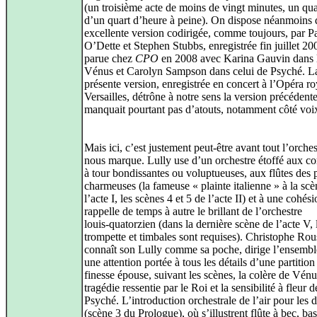
(un troisième acte de moins de vingt minutes, un qu
d’un quart d’heure à peine). On dispose néanmoins
excellente version codirigée, comme toujours, par P
O’Dette et Stephen Stubbs, enregistrée fin juillet 20
parue chez
CPO
en 2008 avec Karina Gauvin dans l
Vénus et Carolyn Sampson dans celui de Psyché. L
présente version, enregistrée en concert à l’Opéra ro
Versailles, détrône à notre sens la version précédent
manquait pourtant pas d’atouts, notamment côté voi
Mais ici, c’est justement peut‑être avant tout l’orches
nous marque. Lully use d’un orchestre étoffé aux co
à tour bondissantes ou voluptueuses, aux flûtes des 
charmeuses (la fameuse « plainte italienne » à la scè
l’acte I, les scènes 4 et 5 de l’acte II) et à une cohés
rappelle de temps à autre le brillant de l’orchestre
louis‑quatorzien (dans la dernière scène de l’acte V,
trompette et timbales sont requises). Christophe Rou
connaît son Lully comme sa poche, dirige l’ensembl
une attention portée à tous les détails d’une partition
finesse épouse, suivant les scènes, la colère de Vénu
tragédie ressentie par le Roi et la sensibilité à fleur 
Psyché. L’introduction orchestrale de l’air pour les 
(scène 3 du Prologue), où s’illustrent flûte à bec, ba