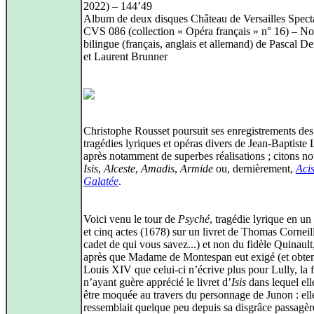
2022) – 144’49
Album de deux disques Château de Versailles Spect
CVS 086 (collection « Opéra français » n° 16) – No
bilingue (français, anglais et allemand) de Pascal 
et Laurent Brunner
Christophe Rousset poursuit ses enregistrements des
tragédies lyriques et opéras divers de Jean‑Baptiste 
après notamment de superbes réalisations ; citons 
Isis
,
Alceste
,
Amadis
,
Armide
ou, dernièrement,
Acis
Galatée
.
Voici venu le tour de
Psyché
, tragédie lyrique en u
et cinq actes (1678) sur un livret de Thomas Corneill
cadet de qui vous savez...) et non du fidèle Quinault
après que Madame de Montespan eut exigé (et obte
Louis XIV que celui‑ci n’écrive plus pour Lully, la f
n’ayant guère apprécié le livret d’
Isis
dans lequel ell
être moquée au travers du personnage de Junon : elle
ressemblait quelque peu depuis sa disgrâce passagèr