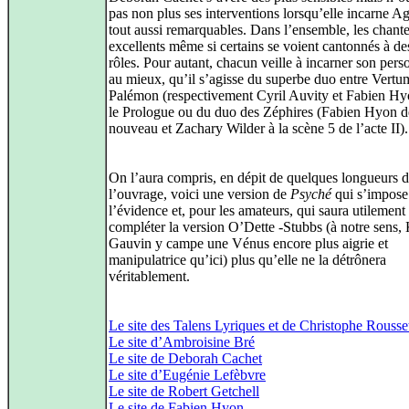
pas non plus ses interventions lorsqu’elle incarne Ag
tout aussi remarquables. Dans l’ensemble, les chante
excellents même si certains se voient cantonnés à des
rôles. Pour autant, chacun veille à incarner son per
au mieux, qu’il s’agisse du superbe duo entre Vertu
Palémon (respectivement Cyril Auvity et Fabien Hy
le Prologue ou du duo des Zéphires (Fabien Hyon d
nouveau et Zachary Wilder à la scène 5 de l’acte II).
On l’aura compris, en dépit de quelques longueurs 
l’ouvrage, voici une version de
Psyché
qui s’impose
l’évidence et, pour les amateurs, qui saura utilement
compléter la version O’Dette -Stubbs (à notre sens,
Gauvin y campe une Vénus encore plus aigrie et
manipulatrice qu’ici) plus qu’elle ne la détrônera
véritablement.
Le site des Talens Lyriques et de Christophe Rousse
Le site d’Ambroisine Bré
Le site de Deborah Cachet
Le site d’Eugénie Lefèbvre
Le site de Robert Getchell
Le site de Fabien Hyon