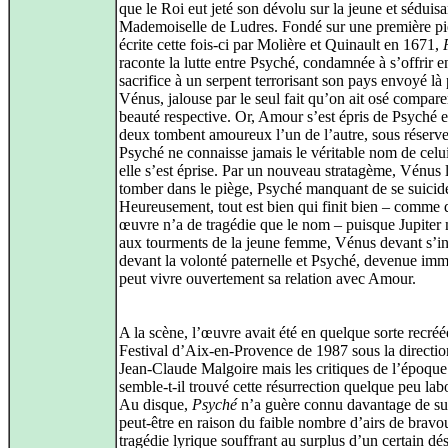
que le Roi eut jeté son dévolu sur la jeune et séduisa
Mademoiselle de Ludres. Fondé sur une première pi
écrite cette fois‑ci par Molière et Quinault en 1671,
raconte la lutte entre Psyché, condamnée à s’offrir e
sacrifice à un serpent terrorisant son pays envoyé là 
Vénus, jalouse par le seul fait qu’on ait osé compare
beauté respective. Or, Amour s’est épris de Psyché e
deux tombent amoureux l’un de l’autre, sous réserv
Psyché ne connaisse jamais le véritable nom de celu
elle s’est éprise. Par un nouveau stratagème, Vénus l
tomber dans le piège, Psyché manquant de se suicide
Heureusement, tout est bien qui finit bien – comme 
œuvre n’a de tragédie que le nom – puisque Jupiter 
aux tourments de la jeune femme, Vénus devant s’in
devant la volonté paternelle et Psyché, devenue immo
peut vivre ouvertement sa relation avec Amour.
A la scène, l’œuvre avait été en quelque sorte recréé
Festival d’Aix‑en‑Provence de 1987 sous la directio
Jean‑Claude Malgoire mais les critiques de l’époque
semble‑t‑il trouvé cette résurrection quelque peu lab
Au disque,
Psyché
n’a guère connu davantage de su
peut‑être en raison du faible nombre d’airs de bravou
tragédie lyrique souffrant au surplus d’un certain dé