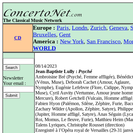
The Classical Music Network
Europe :
Paris
,
Londn
,
Zurich
,
Geneva
,
S
Bruxelles
,
Gent
CD
America :
New York
,
San Francisco
,
Mon
WORLD
08/14/2023
Jean-Baptiste Lully :
Psyché
Ambroisine Bré (Psyché, Femme affligée), Bénédic
Newsletter
(Vénus, Muse), Deborah Cachet (Amour, Aglaure,
Your email :
Nymphe), Eugénie Lefebvre (Flore, Cidippe, Nymp
Muse), Cyril Auvity (Vertumne, Amour jeune homm
Mercure), Robert Getchell (Vulcain, Homme affligé,
Fabien Hyon (Palémon, Silène, Zéphire, Furie, Bac
Zachary Wilder (Apollon, Zéphire, Satyre), Philipp
(Jupiter, Homme affligé, Satyre), Anas Séguin (Lyca
Roi, Momus, Le fleuve, Furie), Matthieu Heim (Mar
Talens Lyriques, Christophe Rousset (direction)
Enregistré à l’Opéra royal de Versailles (29‑31 janvi