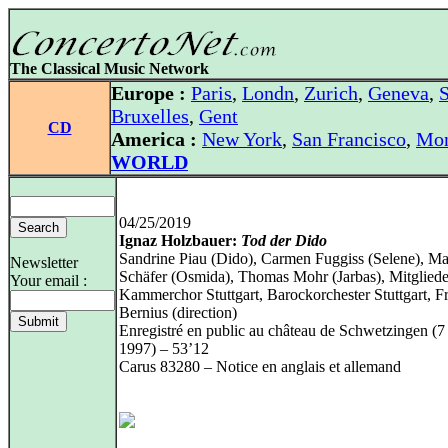
The Classical Music Network
Europe :
Paris
,
Londn
,
Zurich
,
Geneva
,
S
Bruxelles
,
Gent
CD
America :
New York
,
San Francisco
,
Mon
WORLD
04/25/2019
Ignaz Holzbauer:
Tod der Dido
Sandrine Piau (Dido), Carmen Fuggiss (Selene), M
Newsletter
Schäfer (Osmida), Thomas Mohr (Jarbas), Mitgliede
Your email :
Kammerchor Stuttgart, Barockorchester Stuttgart, Fr
Bernius (direction)
Enregistré en public au château de Schwetzingen (7
1997) – 53’12
Carus 83280 – Notice en anglais et allemand