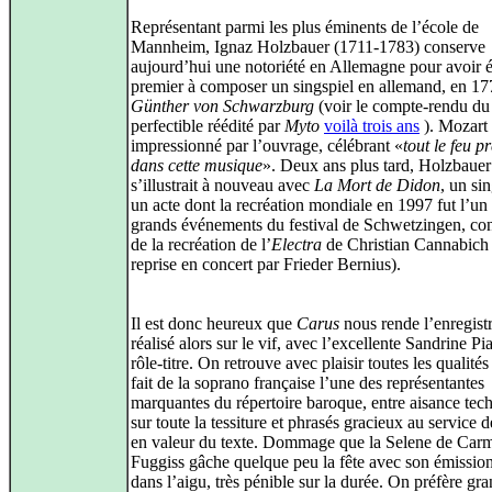
Représentant parmi les plus éminents de l’école de
Mannheim, Ignaz Holzbauer (1711-1783) conserve
aujourd’hui une notoriété en Allemagne pour avoir é
premier à composer un singspiel en allemand, en 17
Günther von Schwarzburg
(voir le compte-rendu du
perfectible réédité par
Myto
voilà trois ans
). Mozart 
impressionné par l’ouvrage, célébrant «
tout le feu p
dans cette musique
». Deux ans plus tard, Holzbauer
s’illustrait à nouveau avec
La Mort de Didon
, un si
un acte dont la recréation mondiale en 1997 fut l’un
grands événements du festival de Schwetzingen, co
de la recréation de l’
Electra
de Christian Cannabich 
reprise en concert par Frieder Bernius).
Il est donc heureux que
Carus
nous rende l’enregist
réalisé alors sur le vif, avec l’excellente Sandrine Pi
rôle-titre. On retrouve avec plaisir toutes les qualités
fait de la soprano française l’une des représentantes
marquantes du répertoire baroque, entre aisance tec
sur toute la tessiture et phrasés gracieux au service d
en valeur du texte. Dommage que la Selene de Car
Fuggiss gâche quelque peu la fête avec son émission
dans l’aigu, très pénible sur la durée. On préfère g