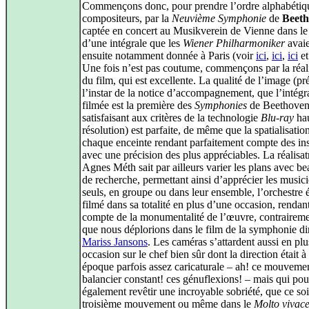
Commençons donc, pour prendre l’ordre alphabétiq
compositeurs, par la
Neuvième Symphonie
de
Beet
captée en concert au Musikverein de Vienne dans le
d’une intégrale que les
Wiener Philharmoniker
avaie
ensuite notamment donnée à Paris (voir
ici
,
ici
,
ici
e
Une fois n’est pas coutume, commençons par la réal
du film, qui est excellente. La qualité de l’image (pr
l’instar de la notice d’accompagnement, que l’intégr
filmée est la première des
Symphonies
de Beethove
satisfaisant aux critères de la technologie
Blu-ray
ha
résolution) est parfaite, de même que la spatialisatio
chaque enceinte rendant parfaitement compte des in
avec une précision des plus appréciables. La réalisat
Agnes Méth sait par ailleurs varier les plans avec b
de recherche, permettant ainsi d’apprécier les music
seuls, en groupe ou dans leur ensemble, l’orchestre 
filmé dans sa totalité en plus d’une occasion, rendant
compte de la monumentalité de l’œuvre, contraireme
que nous déplorions dans le film de la symphonie di
Mariss Jansons
. Les caméras s’attardent aussi en pl
occasion sur le chef bien sûr dont la direction était à 
époque parfois assez caricaturale – ah! ce mouveme
balancier constant! ces génuflexions! – mais qui pou
également revêtir une incroyable sobriété, que ce soi
troisième mouvement ou même dans le
Molto vivac