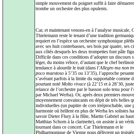
simple mouvement du poignet suffit à faire démarrer
trombe un orchestre des plus opulents.
Car, et maintenant venons-en à l’analyse musicale, C
Thielemann reste le tenant d’une tradition germaniq
requiert en l’espèce un orchestre symphonique pléth
avec ses huit contrebasses, ses bois par quatre, ses c
aux côtés desquels les deux trompettes font pâle figu
Difficile dans ces conditions d’adopter un discours 
léger, du moins véloce, d’autant que le chef berlinoi
tendance à alourdir le trait (dans l’
Allegro ma non tr
poco maestoso
à 5’35 ou 13’35), l’approche pesant
s’avérant parfois à la limite du supportable comme d
pourtant noté
Molto vivace
(à 22’15 et à 28’30, juste
relance de l’orchestre par le basson solo tenu pour l
par Michael Werba). Or, après deux premiers mouv
moyennement convaincants en dépit de très belles qu
individuelles (un pupitre de cors irréprochable, une p
harmonie où brillent en plus de Werba les solistes ha
savoir Dieter Flury à la flûte, Martin Gabriel au haut
Matthias Schorn à la clarinette), on assiste à un vérit
tournant dans ce concert. Car Thielemann et le
Philharmonique de Vienne nous délivrent un troisiè