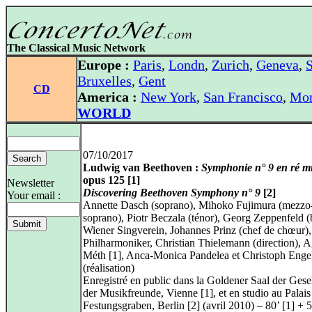
The Classical Music Network
Europe :
Paris
,
Londn
,
Zurich
,
Geneva
,
S
Bruxelles
,
Gent
CD
America :
New York
,
San Francisco
,
Mon
WORLD
07/10/2017
Ludwig van Beethoven :
Symphonie n° 9 en ré m
opus 125 [1]
Newsletter
Discovering Beethoven Symphony n° 9
[2]
Your email :
Annette Dasch (soprano), Mihoko Fujimura (mezzo
soprano), Piotr Beczala (ténor), Georg Zeppenfeld (
Wiener Singverein, Johannes Prinz (chef de chœur)
Philharmoniker, Christian Thielemann (direction), 
Méth [1], Anca-Monica Pandelea et Christoph Engel
(réalisation)
Enregistré en public dans la Goldener Saal der Gesel
der Musikfreunde, Vienne [1], et en studio au Palai
Festungsgraben, Berlin [2] (avril 2010) – 80’ [1] + 5