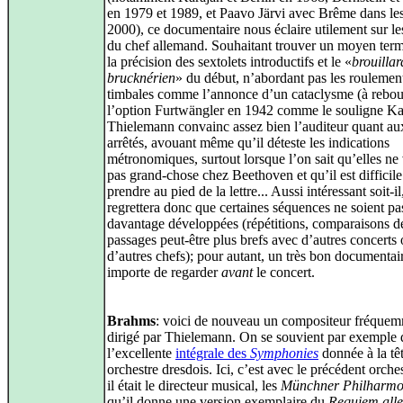
en 1979 et 1989, et Paavo Järvi avec Brême dans le
2000), ce documentaire nous éclaire utilement sur le
du chef allemand. Souhaitant trouver un moyen term
la précision des sextolets introductifs et le «
brouillar
brucknérien
» du début, n’abordant pas les roulemen
timbales comme l’annonce d’un cataclysme (à rebou
l’option Furtwängler en 1942 comme le souligne Kai
Thielemann convainc assez bien l’auditeur quant au
arrêtés, avouant même qu’il déteste les indications
métronomiques, surtout lorsque l’on sait qu’elles ne 
pas grand-chose chez Beethoven et qu’il est difficile
prendre au pied de la lettre... Aussi intéressant soit-il
regrettera donc que certaines séquences ne soient pa
davantage développées (répétitions, comparaisons d
passages peut-être plus brefs avec d’autres concerts
d’autres chefs); pour autant, un très bon documentair
importe de regarder
avant
le concert.
Brahms
: voici de nouveau un compositeur fréque
dirigé par Thielemann. On se souvient par exemple 
l’excellente
intégrale des
Symphonies
donnée à la tê
orchestre dresdois. Ici, c’est avec le précédent orche
il était le directeur musical, les
Münchner Philharmo
qu’il donne une version exemplaire du
Requiem all