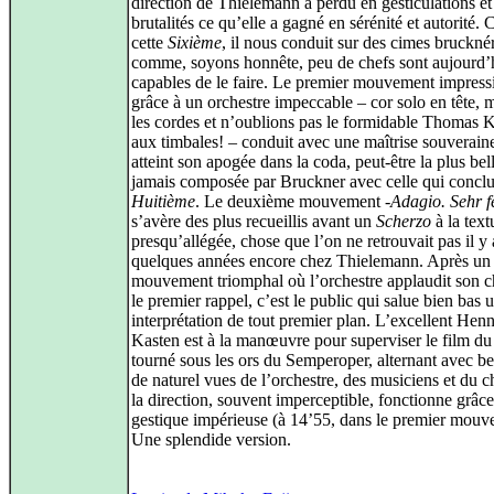
direction de Thielemann a perdu en gesticulations et
brutalités ce qu’elle a gagné en sérénité et autorité. 
cette
Sixième
, il nous conduit sur des cimes bruckné
comme, soyons honnête, peu de chefs sont aujourd’
capables de le faire. Le premier mouvement impres
grâce à un orchestre impeccable – cor solo en tête, m
les cordes et n’oublions pas le formidable Thomas 
aux timbales! – conduit avec une maîtrise souverain
atteint son apogée dans la coda, peut-être la plus bel
jamais composée par Bruckner avec celle qui conclu
Huitième
. Le deuxième mouvement -
Adagio. Sehr f
s’avère des plus recueillis avant un
Scherzo
à la text
presqu’allégée, chose que l’on ne retrouvait pas il y 
quelques années encore chez Thielemann. Après un 
mouvement triomphal où l’orchestre applaudit son c
le premier rappel, c’est le public qui salue bien bas 
interprétation de tout premier plan. L’excellent Hen
Kasten est à la manœuvre pour superviser le film du
tourné sous les ors du Semperoper, alternant avec 
de naturel vues de l’orchestre, des musiciens et du c
la direction, souvent imperceptible, fonctionne grâc
gestique impérieuse (à 14’55, dans le premier mouv
Une splendide version.