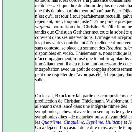
extraordinaire, les cordes à la puissance constammen
maîtrisée... Et que dire du chœur de plus de cent cha
une fois de plus parfaitement préparé par Peter Dijkst
n’est qu’il est tour à tour parfaitement recueilli, galv
repentant, bref, toujours juste? D’une pureté presqu
virginale
pourrait-on dire, Christine Schäfer illumine
tandis que Christian Gerhaher met toute la sobriété q
convient dans ses interventions. L’image est irrépro
les plans variés contribuant à l’excellence d’une ver
sans conteste, se place au sommet des
Requiem all
disponibles en vidéo. Thielemann a, nous indique la
d’accompagnement, refusé que le public applaudiss
immédiatement: il a eu raison tant on ressort de cette
interprétation avec un goût de complet aboutisseme
peut que regretter de n’avoir pas été, à l’époque, dan
salle...
On le sait,
Bruckner
fait partie des compositeurs de
prédilection de Christian Thielemann. Visiblement, l
allemand s’est lancé dans une intégrale filmée des
symphonies, achevant avec le présent opus le cycle 
symphonies dites «de maturité» puisqu’ayant déjà en
les
Quatrième
,
Cinquième
,
Septième
,
Huitième
et
N
On a déjà eu l’occasion de le dire mais, avec le temp