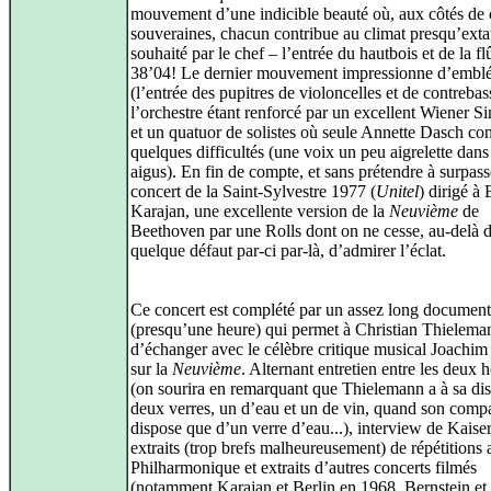
mouvement d’une indicible beauté où, aux côtés de 
souveraines, chacun contribue au climat presqu’exta
souhaité par le chef – l’entrée du hautbois et de la fl
38’04! Le dernier mouvement impressionne d’embl
(l’entrée des pupitres de violoncelles et de contrebas
l’orchestre étant renforcé par un excellent Wiener S
et un quatuor de solistes où seule Annette Dasch con
quelques difficultés (une voix un peu aigrelette dans
aigus). En fin de compte, et sans prétendre à surpass
concert de la Saint-Sylvestre 1977 (
Unitel
) dirigé à 
Karajan, une excellente version de la
Neuvième
de
Beethoven par une Rolls dont on ne cesse, au-delà 
quelque défaut par-ci par-là, d’admirer l’éclat.
Ce concert est complété par un assez long document
(presqu’une heure) qui permet à Christian Thielema
d’échanger avec le célèbre critique musical Joachim
sur la
Neuvième
. Alternant entretien entre les deux
(on sourira en remarquant que Thielemann a à sa dis
deux verres, un d’eau et un de vin, quand son comp
dispose que d’un verre d’eau...), interview de Kaiser
extraits (trop brefs malheureusement) de répétitions 
Philharmonique et extraits d’autres concerts filmés
(notamment Karajan et Berlin en 1968, Bernstein et