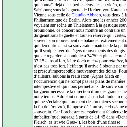
qui connaît déjà de superbes réussites en vidéo, que 
Salzbourg sous la baguette de Herbert von Karajan 
Vienne sous celle de
Claudio Abbado
, tous deux à l
Philharmonique de Berlin. Alors que les années 200
voyaient sur scène un Thielemann à la gestique sou
brouillonne, ce concert nous montre au contraire un 
dirigeant sans baguette et tout en réserve qui, certes
souvent son mouvement de balancier extrêmement r
qui démontre aussi sa souveraine maîtrise de la parti
qu’il sculpte avec de légers mouvements des doigts. I
que de regarder sa conduite à 34’50 et plus encore à 
37’15 dans «Herr, lehre doch mich» pour
admirer
, 
n’est pas trop fort, l’effet qu’il arrive à obtenir par 
et presqu’imperceptible mouvement des doigts. Pour
d’ailleurs, saluons la réalisation (Agnes Méth en
l’occurrence) qui ne rompt pas les plans de manière
intempestive et qui nous permet ainsi de suivre sur l
longueur nécessaire la direction d’un des grands che
notre temps. Adoptant comme à son habitude un reg
qui ne s’éclaire que rarement (les premières seconde
la fin de l’œuvre), il impose déjà un style classique 
souverain. Car l’orchestre est également fabuleux: le
timbalier (quel passage à partir de 14’45 dans «Denn
Fleisch, es ist wie Gras»!), les bois d’une finesse