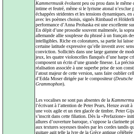
Kammermusik
évoluent peu ou prou dans le même 
intime et feutré, même si le lyrisme atonal n’exclue p
échappées stridentes et les tensions dynamiques, en
avec les poèmes choisis, signés Rimbaud et Hölderl
performance d’Anna Prohaska est une excellente sur
En dépit d’une prosodie souvent malmenée, la sopr
allemande allie souplesse du phrasé à un français de
intelligibles. Riche en coloratures, sa partie lui laiss
certaine latitude expressive qu’elle investit avec sensi
conviction. Sollicités dans une large gamme de mod
jeux, les quatre violoncelles flanqués d’une harpe cri
composent un écrin d’une grande finesse. La précisi
réalisation associée à une superbe prise de son const
l’atout majeur de cette version, sans faire oublier cel
d’Edda Moser dirigée par le compositeur (
Deutsche
Grammophon
).
Les vocalises ne sont pas absentes de la
Kammermu
l’écrivant à l’attention de Peter Pears, Henze avait à 
une voix agile et un rien glacée de timbre. Peter Gij
s’inscrit dans cette filiation. Dès la «Prefazione» init
allures d’ouverture baroque, s’oppose la clarinette p
aux textures soyeuses tissées par les cordes tandis qu
guitare agit telle la lyre de la Grèce antique célébrée