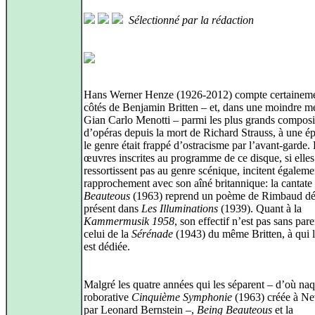
Sélectionné par la rédaction
Hans Werner Henze (1926-2012) compte certainem
côtés de Benjamin Britten – et, dans une moindre m
Gian Carlo Menotti – parmi les plus grands composi
d’opéras depuis la mort de Richard Strauss, à une 
le genre était frappé d’ostracisme par l’avant-garde.
œuvres inscrites au programme de ce disque, si elles
ressortissent pas au genre scénique, incitent égaleme
rapprochement avec son aîné britannique: la cantate
Beauteous
(1963) reprend un poème de Rimbaud dé
présent dans
Les Illuminations
(1939). Quant à la
Kammermusik 1958
, son effectif n’est pas sans par
celui de la
Sérénade
(1943) du même Britten, à qui 
est dédiée.
Malgré les quatre années qui les séparent – d’où naqu
roborative
Cinquième Symphonie
(1963) créée à N
par Leonard Bernstein –,
Being Beauteous
et la