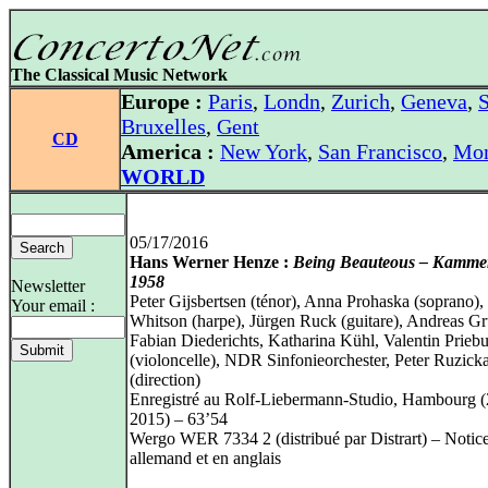
The Classical Music Network
Europe :
Paris
,
Londn
,
Zurich
,
Geneva
,
S
Bruxelles
,
Gent
CD
America :
New York
,
San Francisco
,
Mon
WORLD
05/17/2016
Hans Werner Henze :
Being Beauteous – Kamme
1958
Newsletter
Peter Gijsbertsen (ténor), Anna Prohaska (soprano),
Your email :
Whitson (harpe), Jürgen Ruck (guitare), Andreas G
Fabian Diederichts, Katharina Kühl, Valentin Prieb
(violoncelle), NDR Sinfonieorchester, Peter Ruzick
(direction)
Enregistré au Rolf-Liebermann-Studio, Hambourg (
2015) – 63’54
Wergo WER 7334 2 (distribué par Distrart) – Notic
allemand et en anglais