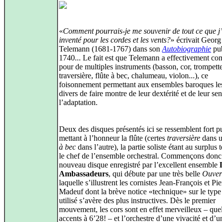
«
Comment pourrais-je me souvenir de tout ce que j’
inventé pour les cordes et les vents?
» écrivait Georg
Telemann (1681-1767) dans son
Autobiographie
pub
1740... Le fait est que Telemann a effectivement c
pour de multiples instruments (basson, cor, trompette
traversière, flûte à bec, chalumeau, violon...), ce
foisonnement permettant aux ensembles baroques le
divers de faire montre de leur dextérité et de leur se
l’adaptation.
Deux des disques présentés ici se ressemblent fort p
mettant à l’honneur la flûte (certes
traversière
dans u
à bec
dans l’autre), la partie soliste étant au surplus 
le chef de l’ensemble orchestral. Commençons donc 
nouveau disque enregistré par l’excellent ensemble
Ambassadeurs
, qui débute par une très belle
Ouver
laquelle s’illustrent les cornistes Jean-François et Pi
Madeuf dont la brève notice «technique» sur le type
utilisé s’avère des plus instructives. Dès le premier
mouvement, les cors sont en effet merveilleux – que
accents à 6’28! – et l’orchestre d’une vivacité et d’u