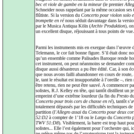
bec et viole de gambe en la mineur
(le premier
Alle
Schneider nous rappelant par la même occasion ses t
flûtiste. Si la version du
Concerto pour violon solo e
trompette en ré
nous séduit davantage dans la versi
par le Musica Antiqua Köln (
Archiv Produktion
), on
un excellent disque, réjouissant à tous points de vue.
Parmi les instruments mis en exergue dans l’œuvre 
Telemann, le cor fait bonne figure. S’il était donc n
qu’un ensemble comme Palisades Baroque rende h
cet instrument, on peut néanmoins se demander co
disque aussi désastreux a pu être édité. Car, à son é
que nous avons failli abandonner en cours de route,
le, tant le résultat est insupportable à l’oreille –, rien
être retenu, rien ne peut être sauvé. A commencer pa
solistes, R.J. Kelley en tête, qui tantôt distillent un j
empreint d’une extrême lourdeur (la fin du
Presto
d
Concerto pour trois cors de chasse en ré
), tantôt s’
totalement dépassés par les difficultés techniques de 
partition (l’
Allegro assai
du
Concerto pour deux co
52:D2
à compter de 1’18 ou le
Largo
du
Concerto 
TWV 51:D8
). Visiblement, la barre est trop haut pour
solistes... Elle l’est également pour l’orchestre qui, ic
ne relève même pas de l’amateurisme tant la justesse