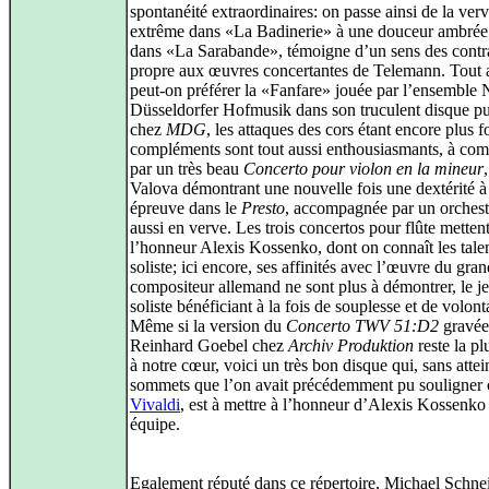
spontanéité extraordinaires: on passe ainsi de la verv
extrême dans «La Badinerie» à une douceur ambrée
dans «La Sarabande», témoigne d’un sens des contr
propre aux œuvres concertantes de Telemann. Tout 
peut-on préférer la «Fanfare» jouée par l’ensemble
Düsseldorfer Hofmusik dans son truculent disque pu
chez
MDG
, les attaques des cors étant encore plus f
compléments sont tout aussi enthousiasmants, à co
par un très beau
Concerto pour violon en la mineur
Valova démontrant une nouvelle fois une dextérité à
épreuve dans le
Presto
, accompagnée par un orchest
aussi en verve. Les trois concertos pour flûte mettent
l’honneur Alexis Kossenko, dont on connaît les tale
soliste; ici encore, ses affinités avec l’œuvre du gra
compositeur allemand ne sont plus à démontrer, le j
soliste bénéficiant à la fois de souplesse et de volon
Même si la version du
Concerto TWV 51:D2
gravée
Reinhard Goebel chez
Archiv Produktion
reste la pl
à notre cœur, voici un très bon disque qui, sans attei
sommets que l’on avait précédemment pu souligner
Vivaldi
, est à mettre à l’honneur d’Alexis Kossenko
équipe.
Egalement réputé dans ce répertoire, Michael Schnei