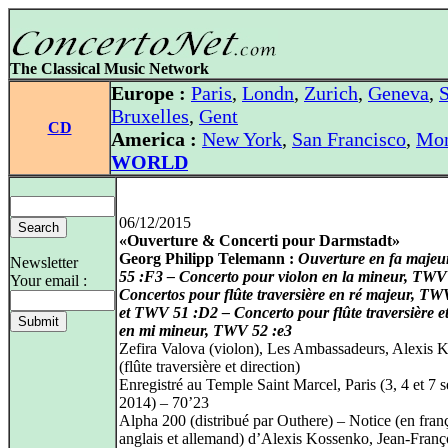
The Classical Music Network
Europe :
Paris
,
Londn
,
Zurich
,
Geneva
,
S
Bruxelles
,
Gent
CD
America :
New York
,
San Francisco
,
Mon
WORLD
06/12/2015
«Ouverture & Concerti pour Darmstadt»
Georg Philipp Telemann :
Ouverture en fa maje
Newsletter
55 :F3 – Concerto pour violon en la mineur, TWV
Your email :
Concertos pour flûte traversière en ré majeur, T
et TWV 51 :D2 – Concerto pour flûte traversière et
en mi mineur, TWV 52 :e3
Zefira Valova (violon), Les Ambassadeurs, Alexis 
(flûte traversière et direction)
Enregistré au Temple Saint Marcel, Paris (3, 4 et 7 
2014) – 70’23
Alpha 200 (distribué par Outhere) – Notice (en franç
anglais et allemand) d’Alexis Kossenko, Jean-Franço