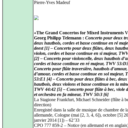
Pierre-Yves Madeuf
«The Grand Concertos for Mixed Instruments Vo
Georg Philipp Telemann :
Concerto pour deux tr
deux hautbois, cordes et basse continue en ré ma
deest [1] – Concerto pour deux flûtes, deux hautbo
violon, cordes et basse continue en si majeur, TW
[2] – Concerto pour violoncelle, deux hautbois d’
cordes et basse continue en ré majeur, TWV 53:D3
Concerto pour flûte traversière, hautbois d’amour, 
d’amour, cordes et basse continue en sol majeur,
53:E1 [4] – Concerto pour deux flûtes à bec, deux
hautbois, deux violons et basse continue en la min
TWV 44:42 [5] – Concerto pour flûte à bec, viole
et orchestra en fa mineur, TWV 50:3 [6]
La Stagione Frankfurt, Michael Schneider (flûte à be
direction)
Enregistré dans la salle de musique de chambre de l
allemande, Cologne (mai [2, 3, 4, 6]), octobre [5] 2
janvier 2014 [1]) – 62’33
CPO 777 859-2 – Notice (en allemand et en anglais