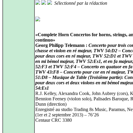
Sélectionné par la rédaction
«Complete Horn Concertos for horns, strings, a
continuo»
Georg Philipp Telemann :
Concerto pour trois co
chasse et violon en ré majeur, TWV 54:D2 – Conc
pour deux cors en ré majeur, TWV 52:D1 et TWV
en mi bémol majeur, TWV 52:Es1, et en fa majeu
52:F3 et TWV 52:F4 – Concerto en quatuor en fa
TWV 43:F8 – Concerto pour cor en ré majeur, 
51:D8 – Musique de Table (Troisième partie): Con
pour deux cors et deux violons en mi bémol maje
54:Es1
R.J. Kelley, Alexandra Cook, John Aubrey (cors), K
Bennion Feeney (violon solo), Palisades Baroque, 
Dunn (direction)
Enregistré au studio Trading 8s Music, Paramus, N
(1er et 2 septembre 2013) – 76’26
Centaur CRC 3380