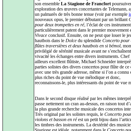
son ensemble
La Stagione de Francfort
poursuiven
exploration des œuvres concertantes de Telemann, a
un palmarès de très bonne tenue (voir par exemple
i
nouveaux opus, le premier débutant par un brillant
C
pour deux trompettes en ré
, l’éclat de ces instrument
particulièrement patent dans le premier mouvement e
Vivace
conclusif. Ensuite, on ne peut que louer le je
hautbois dans le
Dolce
du splendide
Concerto pour
flûtes traversières et deux hautbois en si bémol
, mo
privilégié de sérénité musicale avant ne s’enchaînen
vivacité les échanges entre divers instruments. Chef
ailleurs excellent flûtiste, Michael Schneider interprè
parties solistes des divers concertos pour flûte de ce
avec une très grande adresse, même si l’on a connu 
plus riches du point de vue mélodique et donc,
reconnaissons-le, plus intéressants du point de vue m
Dans le second disque réalisé par les mêmes interprè
passe nettement un cran au-dessus, en raison tout d
la plus grande recherche musicale des concertos inte
Très original par les solistes requis, le
Concerto pou
violons et basson en ré
est un petit bijou dans l’artic
les timbres des instruments. La dextérité des musici
Stagione est idéale, notamment dans le
Concerto pou