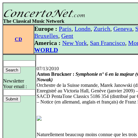
The Classical Music Network
Europe :
Paris
,
Londn
,
Zurich
,
Geneva
,
S
Bruxelles
,
Gent
CD
America :
New York
,
San Francisco
,
Mon
WORLD
07/13/2010
Anton Bruckner :
Symphonie n° 6 en la majeur (
Nowak)
Newsletter
Orchestre de la Suisse romande, Marek Janowski (di
Your email :
Enregistré au Victoria Hall, Genève (janvier 2009) 
SACD PentaTone Classics 5186 354 (distribué par
– Notice (en allemand, anglais et français) de Franz 
Naturellement beaucoup moins connue que les trois 