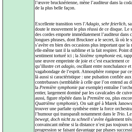
l’œuvre brucknérienne, mène l’auditeur dans la coda
de la plus belle façon.
Excellente transition vers l’
Adagio, sehr feierlich
, s
doute le mouvement le plus réussi de ce disque. Le
des cordes emporte immédiatement l’auditeur dans c
longues phrases, dont Bruckner a le secret, là où le 
s’avère en bien des occasions plus important que la
elle-même tant il la sublime et la fait respirer. Point 
sentiment torturé ici ; la
Sixième symphonie
est, rapp
une œuvre empreinte de joie et c’est exactement ce
qu’illustre cet
adagio
, oscillant entre nonchalance et
vagabondage de l’esprit. Atmosphère rompue par c
là aussi si caractéristique : une pulsation confiée aux
contrebasses (semblable à celle que l’on entend au 
la
Première symphonie
par exemple) entraîne l’orche
entier, largement dominé par les cavalcades de cuivre
aussi, figure répétée dans la
Première
ou, plus encore
Quatrième symphonie
). On sait gré à Marek Janows
trouver une parfaite synthèse entre la force orchestra
l’humour qui transparaît notamment dans le
Trio
. L
bewegt, doch nicht zu schnell
s’avère également très
convaincant même si la distance n’est pas toujours t
progression se faisant davantage par phases success