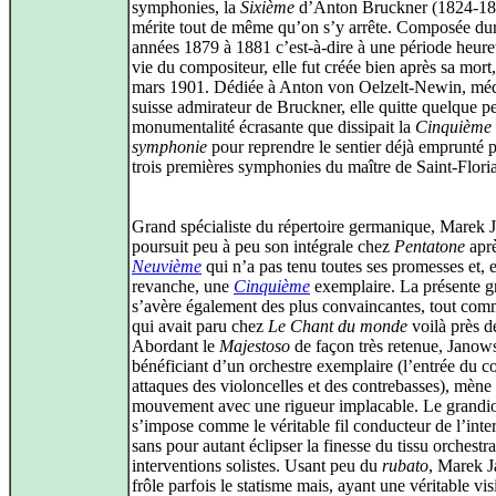
symphonies, la
Sixième
d’Anton Bruckner (1824-18
mérite tout de même qu’on s’y arrête. Composée dur
années 1879 à 1881 c’est-à-dire à une période heure
vie du compositeur, elle fut créée bien après sa mort,
mars 1901. Dédiée à Anton von Oelzelt-Newin, mé
suisse admirateur de Bruckner, elle quitte quelque p
monumentalité écrasante que dissipait la
Cinquième
symphonie
pour reprendre le sentier déjà emprunté p
trois premières symphonies du maître de Saint-Flori
Grand spécialiste du répertoire germanique, Marek
poursuit peu à peu son intégrale chez
Pentatone
apr
Neuvième
qui n’a pas tenu toutes ses promesses et, 
revanche, une
Cinquième
exemplaire. La présente g
s’avère également des plus convaincantes, tout com
qui avait paru chez
Le Chant du monde
voilà près d
Abordant le
Majestoso
de façon très retenue, Janows
bénéficiant d’un orchestre exemplaire (l’entrée du co
attaques des violoncelles et des contrebasses), mène 
mouvement avec une rigueur implacable. Le grandi
s’impose comme le véritable fil conducteur de l’inte
sans pour autant éclipser la finesse du tissu orchestral
interventions solistes. Usant peu du
rubato
, Marek 
frôle parfois le statisme mais, ayant une véritable vi