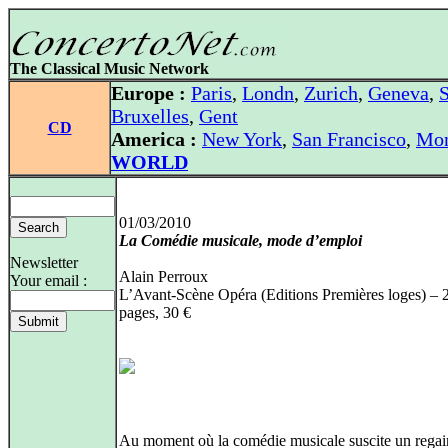
The Classical Music Network
Europe :
Paris
,
Londn
,
Zurich
,
Geneva
,
S
Bruxelles
,
Gent
CD
America :
New York
,
San Francisco
,
Mon
WORLD
01/03/2010
La Comédie musicale, mode d’emploi
Newsletter
Alain Perroux
Your email :
L’Avant-Scène Opéra (Editions Premières loges) – 
pages, 30 €
Au moment où la comédie musicale suscite un regai