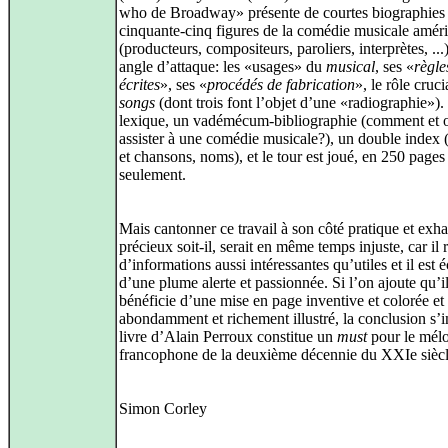
who de Broadway» présente de courtes biographies
cinquante-cinq figures de la comédie musicale amér
(producteurs, compositeurs, paroliers, interprètes, ...
angle d’attaque: les «usages» du
musical
, ses «
règle
écrites
», ses «
procédés de fabrication
», le rôle cruci
songs
(dont trois font l’objet d’une «radiographie»)
lexique, un vadémécum-bibliographie (comment et 
assister à une comédie musicale?), un double index
et chansons, noms), et le tour est joué, en 250 pages
seulement.
Mais cantonner ce travail à son côté pratique et exhau
précieux soit-il, serait en même temps injuste, car il
d’informations aussi intéressantes qu’utiles et il est é
d’une plume alerte et passionnée. Si l’on ajoute qu’i
bénéficie d’une mise en page inventive et colorée et 
abondamment et richement illustré, la conclusion s’
livre d’Alain Perroux constitue un
must
pour le mél
francophone de la deuxième décennie du XXIe siècl
Simon Corley