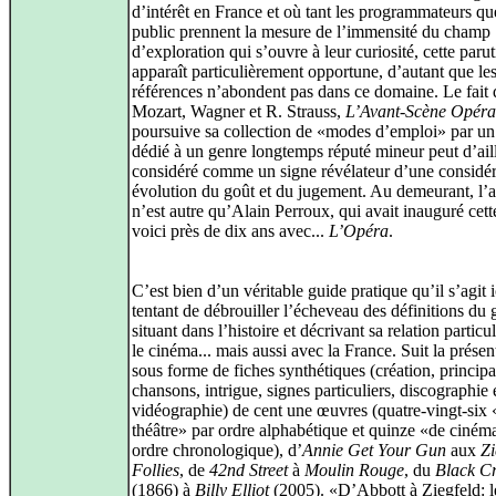
d’intérêt en France et où tant les programmateurs qu
public prennent la mesure de l’immensité du champ
d’exploration qui s’ouvre à leur curiosité, cette paru
apparaît particulièrement opportune, d’autant que le
références n’abondent pas dans ce domaine. Le fait 
Mozart, Wagner et R. Strauss,
L’Avant-Scène Opéra
poursuive sa collection de «modes d’emploi» par u
dédié à un genre longtemps réputé mineur peut d’aill
considéré comme un signe révélateur d’une considé
évolution du goût et du jugement. Au demeurant, l’a
n’est autre qu’Alain Perroux, qui avait inauguré cett
voici près de dix ans avec...
L’Opéra
.
C’est bien d’un véritable guide pratique qu’il s’agit i
tentant de débrouiller l’écheveau des définitions du 
situant dans l’histoire et décrivant sa relation particu
le cinéma... mais aussi avec la France. Suit la présen
sous forme de fiches synthétiques (création, principa
chansons, intrigue, signes particuliers, discographie 
vidéographie) de cent une œuvres (quatre-vingt-six 
théâtre» par ordre alphabétique et quinze «de ciném
ordre chronologique), d’
Annie Get Your Gun
aux
Zi
Follies
, de
42nd Street
à
Moulin Rouge
, du
Black C
(1866) à
Billy Elliot
(2005). «D’Abbott à Ziegfeld: 