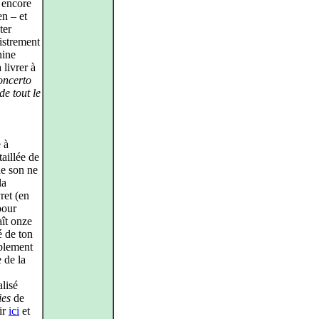
l encore
n – et
ter
istrement
nine
 livrer à
oncerto
de tout le
e à
taillée de
 de son ne
la
ret (en
pour
aît onze
é de ton
iblement
e de la
alisé
es
de
ir
ici
et