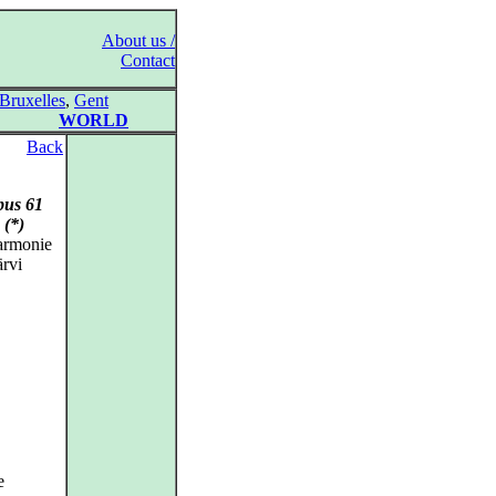
About us /
Contact
Bruxelles
,
Gent
WORLD
Back
pus 61
 (*)
armonie
rvi
e