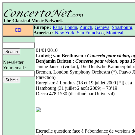
The Classical Music Network
Europe :
Paris
,
Londn
,
Zurich
,
Geneva
,
Strasbourg
,
CD
America :
New York
,
San Francisco
,
Montreal
01/01/2010
Ludwig van Beethoven :
Concerto pour violon, o
Benjamin Britten :
Concerto pour violon, opus 15
Newsletter
Janine Jansen (violon), Die Deutsche Kammerphilh
Your email :
Bremen, London Symphony Orchestra (*), Paavo Jä
(direction)
Enregistré à Londres (18 et 19 juillet 2009 [*]) et à
Hambourg (31 juillet-2 août 2009) – 73’19
Decca 478 1530 (distribué par Universal)
Eternelle question: face à l’abondance de versions d