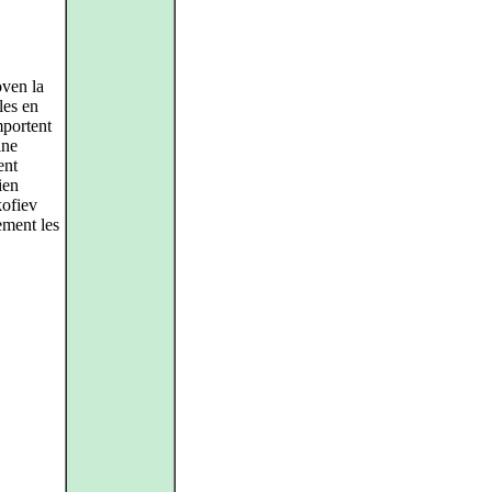
oven la
les en
mportent
ine
ent
ien
ofiev
ement les