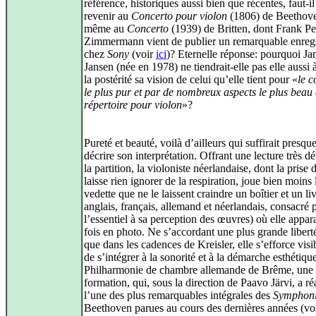
référence, historiques aussi bien que récentes, faut-i
revenir au
Concerto pour violon
(1806) de Beethove
même au
Concerto
(1939) de Britten, dont Frank Pe
Zimmermann vient de publier un remarquable enreg
chez
Sony
(voir
ici
)? Eternelle réponse: pourquoi Ja
Jansen (née en 1978) ne tiendrait-elle pas elle aussi à
la postérité sa vision de celui qu’elle tient pour «
le c
le plus pur et par de nombreux aspects le plus beau 
répertoire pour violon
»?
Pureté et beauté, voilà d’ailleurs qui suffirait presqu
décrire son interprétation. Offrant une lecture très dé
la partition, la violoniste néerlandaise, dont la prise
laisse rien ignorer de la respiration, joue bien moins 
vedette que ne le laissent craindre un boîtier et un liv
anglais, français, allemand et néerlandais, consacré 
l’essentiel à sa perception des œuvres) où elle appar
fois en photo. Ne s’accordant une plus grande libert
que dans les cadences de Kreisler, elle s’efforce vis
de s’intégrer à la sonorité et à la démarche esthétiqu
Philharmonie de chambre allemande de Brême, une
formation, qui, sous la direction de Paavo Järvi, a ré
l’une des plus remarquables intégrales des
Symphoni
Beethoven parues au cours des dernières années (vo